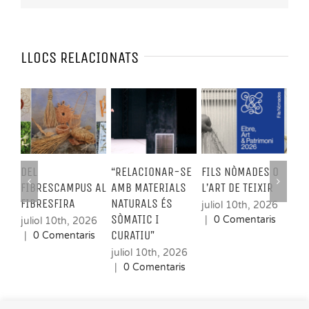
LLOCS RELACIONATS
DEL
“RELACIONAR-SE
FILS NÒMADES O
EXE
FIBRESCAMPUS AL
AMB MATERIALS
L’ART DE TEIXIR
SOS
FIBRESFIRA
NATURALS ÉS
juliol 10th, 2026
jul
SÒMATIC I
|
0 Comentaris
0 C
juliol 10th, 2026
CURATIU”
|
0 Comentaris
juliol 10th, 2026
|
0 Comentaris