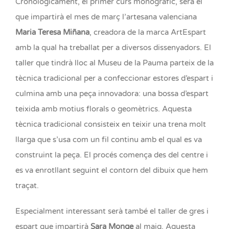
Cronològicament, el primer curs monogràfic, serà el
que impartirà el mes de març l’artesana valenciana
Maria Teresa Miñana
, creadora de la marca ArtEspart
amb la qual ha treballat per a diversos dissenyadors. El
taller que tindrà lloc al Museu de la Pauma parteix de la
tècnica tradicional per a confeccionar estores d’espart i
culmina amb una peça innovadora: una bossa d’espart
teixida amb motius florals o geomètrics. Aquesta
tècnica tradicional consisteix en teixir una trena molt
llarga que s’usa com un fil continu amb el qual es va
construint la peça. El procés comença des del centre i
es va enrotllant seguint el contorn del dibuix que hem
traçat.
Especialment interessant serà també el taller de gres i
espart que impartirà
Sara Monge
al maig. Aquesta