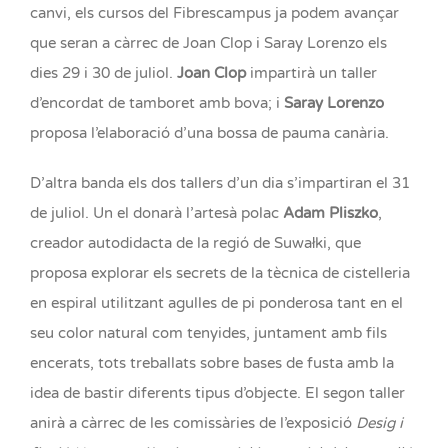
canvi, els cursos del Fibrescampus ja podem avançar
que seran a càrrec de Joan Clop i Saray Lorenzo els
dies 29 i 30 de juliol.
Joan Clop
impartirà un taller
d’encordat de tamboret amb bova; i
Saray Lorenzo
proposa
l’elaboració d’una bossa de pauma canària.
D’altra banda els dos tallers d’un dia s’impartiran el 31
de juliol. Un el donarà l’artesà polac
Adam Pliszko
,
creador autodidacta de la regió de Suwałki, que
proposa explorar els secrets de la tècnica de cistelleria
en espiral utilitzant agulles de pi ponderosa tant en el
seu color natural com tenyides, juntament amb fils
encerats, tots treballats sobre bases de fusta amb la
idea de bastir diferents tipus d’objecte. El segon taller
anirà a càrrec de les comissàries de l’exposició
Desig i