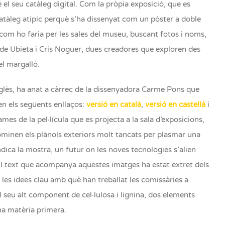
té el seu catàleg digital. Com la pròpia exposició, que es
catàleg atípic perquè s’ha dissenyat com un pòster a doble
r com ho faria per les sales del museu, buscant fotos i noms,
. de Ubieta i Cris Noguer, dues creadores que exploren des
el margalló.
 anglès, ha anat a càrrec de la dissenyadora Carme Pons que
en els següents enllaços:
versió en català
,
versió en castellà
i
mes de la pel·lícula que es projecta a la sala d’exposicions,
edominen els plànols exteriors molt tancats per plasmar una
indica la mostra, un futur on les noves tecnologies s’alien
. El text que acompanya aquestes imatges ha estat extret dels
 les idees clau amb què han treballat les comissàries a
 el seu alt component de cel·lulosa i lignina, dos elements
’una matèria primera.