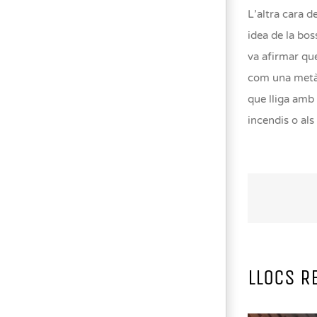
L’altra cara d
idea de la bos
va afirmar que
com una metàfo
que lliga amb 
incendis o als
LLOCS R