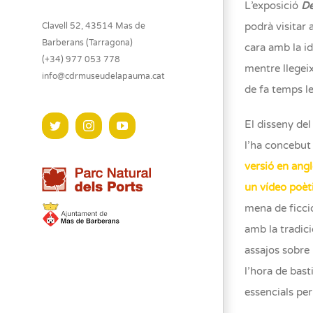
L’exposició
De
podrà visitar
Clavell 52, 43514 Mas de
Barberans (Tarragona)
cara amb la i
(+34) 977 053 778
mentre llegeix
info@cdrmuseudelapauma.cat
de fa temps le
El disseny del
Twitter
Instagram
YouTube
l’ha concebut 
versió en angl
un vídeo poèt
mena de ficció
amb la tradici
assajos sobre 
l’hora de bast
essencials per 