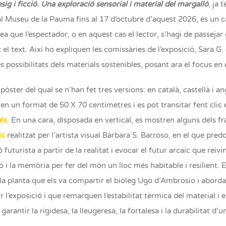
sig i ficció. Una exploració sensorial i material del margalló
, ja 
 al Museu de la Pauma fins al 17 d’octubre d’aquest 2026, és un 
dea que
l’espectador, o en aquest cas el lector, s’hagi de passeja
 el text.
Així ho expliquen les comissàries de l’exposició, Sara G
s possibilitats dels materials sostenibles, posant ara el focus en 
 pòster del qual se n’han fet tres versions: en català, castellà i
en un format de 50 X 70 centímetres i es pot transitar fent clic 
ès
. En una cara, disposada en vertical, es mostren alguns dels fra
ic
realitzat per l’artista visual Bàrbara S. Barroso, en el que pr
 futurista a partir de la realitat i evocar el futur arcaic que reiv
ó i la memòria per fer del món un lloc més habitable i resilient
la planta que els va compartir el biòleg Ugo d’Ambrosio i aborda
ir l’exposició i que remarquen l’estabilitat tèrmica del material i
garantir la rigidesa, la lleugeresa, la fortalesa i la durabilitat d